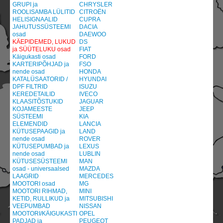
GRUPI ja
CHRYSLER
ROOLISAMBA LÜLITID
CITROËN
HELISIGNAALID
CUPRA
JAHUTUSSÜSTEEMI
DACIA
osad
DAEWOO
KÄEPIDEMED, LUKUD
DS
ja SÜÜTELUKU osad
FIAT
Käigukasti osad
FORD
KARTERIPÕHJAD ja
FSO
nende osad
HONDA
KATALÜSAATORID /
HYUNDAI
DPF FILTRID
ISUZU
KEREDETAILID
IVECO
KLAASITÕSTUKID
JAGUAR
KOJAMEESTE
JEEP
SÜSTEEMI
KIA
ELEMENDID
LANCIA
KÜTUSEPAAGID ja
LAND
nende osad
ROVER
KÜTUSEPUMBAD ja
LEXUS
nende osad
LUBLIN
KÜTUSESÜSTEEMI
MAN
osad - universaalsed
MAZDA
LAAGRID
MERCEDES
MOOTORI osad
MG
MOOTORI RIHMAD,
MINI
KETID, RULLIKUD ja
MITSUBISHI
VEEPUMBAD
NISSAN
MOOTORI/KÄIGUKASTI
OPEL
PADJAD ja
PEUGEOT