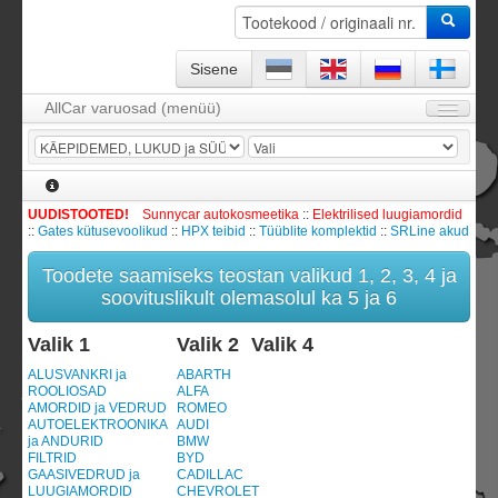
Sisene
AllCar varuosad (menüü)
Avaleht
Firmast
KKK
UUDISTOOTED!
Sunnycar autokosmeetika
::
Elektrilised luugiamordid
::
Gates kütusevoolikud
::
HPX teibid
::
Tüüblite komplektid
::
SRLine akud
Kontakt
Toodete saamiseks teostan valikud 1, 2, 3, 4 ja
KATALOOG / Tootevalik
soovituslikult olemasolul ka 5 ja 6
Leping ja garantii
Valik 1
Valik 2
Valik 4
Sisene
ALUSVANKRI ja
ABARTH
ROOLIOSAD
ALFA
Tellimismoodul -
0
toodet
AMORDID ja VEDRUD
ROMEO
AUTOELEKTROONIKA
AUDI
Registreeru
ja ANDURID
BMW
FILTRID
BYD
GAASIVEDRUD ja
CADILLAC
LUUGIAMORDID
CHEVROLET