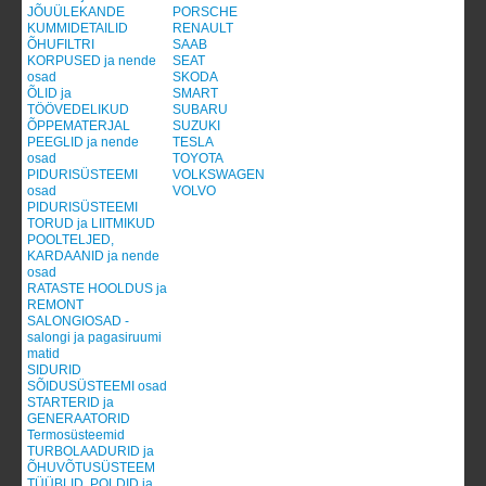
JÕUÜLEKANDE
PORSCHE
KUMMIDETAILID
RENAULT
ÕHUFILTRI
SAAB
KORPUSED ja nende
SEAT
osad
SKODA
ÕLID ja
SMART
TÖÖVEDELIKUD
SUBARU
ÕPPEMATERJAL
SUZUKI
PEEGLID ja nende
TESLA
osad
TOYOTA
PIDURISÜSTEEMI
VOLKSWAGEN
osad
VOLVO
PIDURISÜSTEEMI
TORUD ja LIITMIKUD
POOLTELJED,
KARDAANID ja nende
osad
RATASTE HOOLDUS ja
REMONT
SALONGIOSAD -
salongi ja pagasiruumi
matid
SIDURID
SÕIDUSÜSTEEMI osad
STARTERID ja
GENERAATORID
Termosüsteemid
TURBOLAADURID ja
ÕHUVÕTUSÜSTEEM
TÜÜBLID, POLDID ja