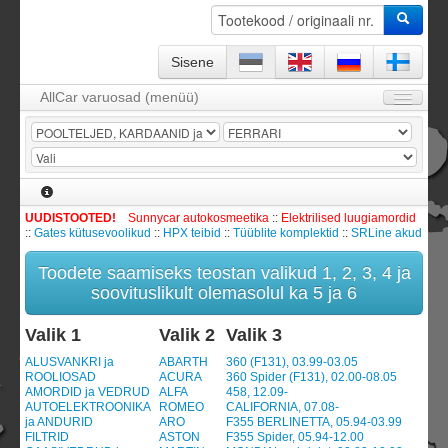
Sisene
AllCar varuosad (menüü)
Avaleht
Firmast
KKK
UUDISTOOTED!
Sunnycar autokosmeetika
::
Elektrilised luugiamordid
Kontakt
::
Gates kütusevoolikud
::
HPX teibid
::
Tüüblite komplektid
::
SRLine akud
KATALOOG / Tootevalik
Toodete saamiseks teostan valikud 1, 2, 3, 4 ja
Leping ja garantii
soovituslikult olemasolul ka 5 ja 6
Sisene
Valik 1
Valik 2
Valik 3
Tellimismoodul -
0
toodet
ALUSVANKRI ja
ABARTH
360 (F131), 03.99-03.05
ROOLIOSAD
ACURA
360 Spider (F131), 02.00-08.05
Registreeru
AMORDID ja VEDRUD
ALFA
458, 12.09-
AUTOELEKTROONIKA
ROMEO
CALIFORNIA, 07.08-
ja ANDURID
ARO
F355 BERLINETTA, 05.94-03.99
FILTRID
ASTON
F355 Spider, 05.94-12.00