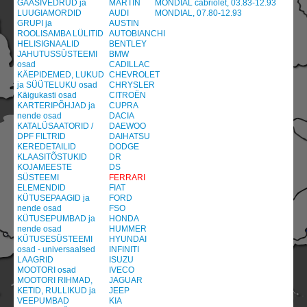
GAASIVEDRUD ja
MARTIN
MONDIAL cabriolet, 03.83-12.93
LUUGIAMORDID
AUDI
MONDIAL, 07.80-12.93
GRUPI ja
AUSTIN
ROOLISAMBA LÜLITID
AUTOBIANCHI
HELISIGNAALID
BENTLEY
JAHUTUSSÜSTEEMI
BMW
osad
CADILLAC
KÄEPIDEMED, LUKUD
CHEVROLET
ja SÜÜTELUKU osad
CHRYSLER
Käigukasti osad
CITROËN
KARTERIPÕHJAD ja
CUPRA
nende osad
DACIA
KATALÜSAATORID /
DAEWOO
DPF FILTRID
DAIHATSU
KEREDETAILID
DODGE
KLAASITÕSTUKID
DR
KOJAMEESTE
DS
SÜSTEEMI
FERRARI
ELEMENDID
FIAT
KÜTUSEPAAGID ja
FORD
nende osad
FSO
KÜTUSEPUMBAD ja
HONDA
nende osad
HUMMER
KÜTUSESÜSTEEMI
HYUNDAI
osad - universaalsed
INFINITI
LAAGRID
ISUZU
MOOTORI osad
IVECO
MOOTORI RIHMAD,
JAGUAR
KETID, RULLIKUD ja
JEEP
VEEPUMBAD
KIA