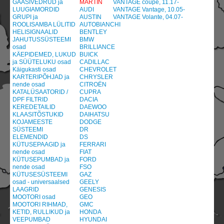
GAASIVEDRUD ja
MARTIN
VANTAGE coupe, 11.17-
LUUGIAMORDID
AUDI
VANTAGE Vantage, 10.05-
GRUPI ja
AUSTIN
VANTAGE Volante, 04.07-
ROOLISAMBA LÜLITID
AUTOBIANCHI
HELISIGNAALID
BENTLEY
JAHUTUSSÜSTEEMI
BMW
osad
BRILLIANCE
KÄEPIDEMED, LUKUD
BUICK
ja SÜÜTELUKU osad
CADILLAC
Käigukasti osad
CHEVROLET
KARTERIPÕHJAD ja
CHRYSLER
nende osad
CITROËN
KATALÜSAATORID /
CUPRA
DPF FILTRID
DACIA
KEREDETAILID
DAEWOO
KLAASITÕSTUKID
DAIHATSU
KOJAMEESTE
DODGE
SÜSTEEMI
DR
ELEMENDID
DS
KÜTUSEPAAGID ja
FERRARI
nende osad
FIAT
KÜTUSEPUMBAD ja
FORD
nende osad
FSO
KÜTUSESÜSTEEMI
GAZ
osad - universaalsed
GEELY
LAAGRID
GENESIS
MOOTORI osad
GEO
MOOTORI RIHMAD,
GMC
KETID, RULLIKUD ja
HONDA
VEEPUMBAD
HYUNDAI