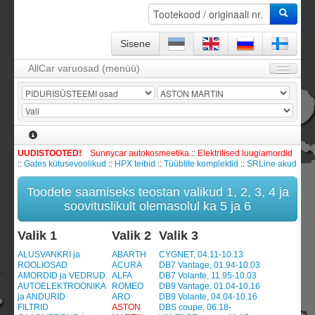
Sisene
AllCar varuosad (menüü)
Avaleht
Firmast
KKK
UUDISTOOTED!
Sunnycar autokosmeetika
::
Elektrilised luugiamordid
Kontakt
::
Gates kütusevoolikud
::
HPX teibid
::
Tüüblite komplektid
::
SRLine akud
KATALOOG / Tootevalik
Toodete saamiseks teostan valikud 1, 2, 3, 4 ja
Leping ja garantii
soovituslikult olemasolul ka 5 ja 6
Sisene
Valik 1
Valik 2
Valik 3
Tellimismoodul -
0
toodet
ALUSVANKRI ja
ABARTH
CYGNET, 04.11-10.13
ROOLIOSAD
ACURA
DB7 Vantage, 01.94-10.03
Registreeru
AMORDID ja VEDRUD
ALFA
DB7 Volante, 11.95-10.03
AUTOELEKTROONIKA
ROMEO
DB9 Vantage, 01.04-10.16
ja ANDURID
ARO
DB9 Volante, 04.04-10.16
FILTRID
ASTON
DBS coupe, 06.18-