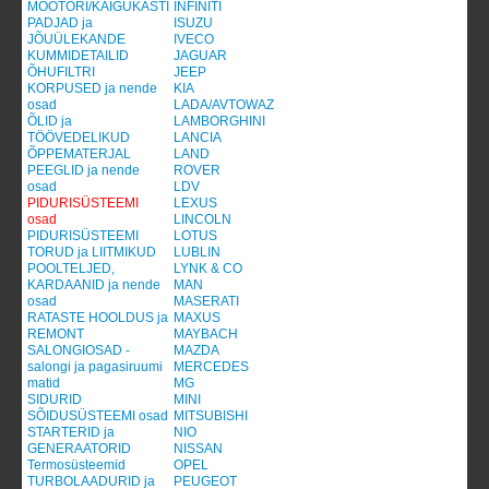
MOOTORI/KÄIGUKASTI
INFINITI
PADJAD ja
ISUZU
JÕUÜLEKANDE
IVECO
KUMMIDETAILID
JAGUAR
ÕHUFILTRI
JEEP
KORPUSED ja nende
KIA
osad
LADA/AVTOWAZ
ÕLID ja
LAMBORGHINI
TÖÖVEDELIKUD
LANCIA
ÕPPEMATERJAL
LAND
PEEGLID ja nende
ROVER
osad
LDV
PIDURISÜSTEEMI
LEXUS
osad
LINCOLN
PIDURISÜSTEEMI
LOTUS
TORUD ja LIITMIKUD
LUBLIN
POOLTELJED,
LYNK & CO
KARDAANID ja nende
MAN
osad
MASERATI
RATASTE HOOLDUS ja
MAXUS
REMONT
MAYBACH
SALONGIOSAD -
MAZDA
salongi ja pagasiruumi
MERCEDES
matid
MG
SIDURID
MINI
SÕIDUSÜSTEEMI osad
MITSUBISHI
STARTERID ja
NIO
GENERAATORID
NISSAN
Termosüsteemid
OPEL
TURBOLAADURID ja
PEUGEOT