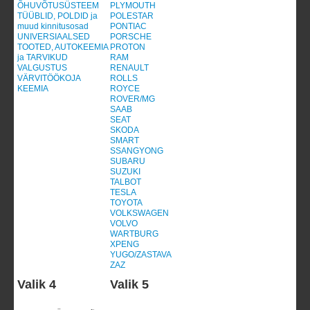
ÕHUVÕTUSÜSTEEM
PLYMOUTH
TÜÜBLID, POLDID ja
POLESTAR
muud kinnitusosad
PONTIAC
UNIVERSIAALSED
PORSCHE
TOOTED, AUTOKEEMIA
PROTON
ja TARVIKUD
RAM
VALGUSTUS
RENAULT
VÄRVITÖÖKOJA
ROLLS
KEEMIA
ROYCE
ROVER/MG
SAAB
SEAT
SKODA
SMART
SSANGYONG
SUBARU
SUZUKI
TALBOT
TESLA
TOYOTA
VOLKSWAGEN
VOLVO
WARTBURG
XPENG
YUGO/ZASTAVA
ZAZ
Valik 4
Valik 5