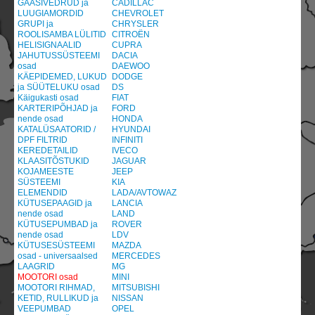
GAASIVEDRUD ja
CADILLAC
LUUGIAMORDID
CHEVROLET
GRUPI ja
CHRYSLER
ROOLISAMBA LÜLITID
CITROËN
HELISIGNAALID
CUPRA
JAHUTUSSÜSTEEMI
DACIA
osad
DAEWOO
KÄEPIDEMED, LUKUD
DODGE
ja SÜÜTELUKU osad
DS
Käigukasti osad
FIAT
KARTERIPÕHJAD ja
FORD
nende osad
HONDA
KATALÜSAATORID /
HYUNDAI
DPF FILTRID
INFINITI
KEREDETAILID
IVECO
KLAASITÕSTUKID
JAGUAR
KOJAMEESTE
JEEP
SÜSTEEMI
KIA
ELEMENDID
LADA/AVTOWAZ
KÜTUSEPAAGID ja
LANCIA
nende osad
LAND
KÜTUSEPUMBAD ja
ROVER
nende osad
LDV
KÜTUSESÜSTEEMI
MAZDA
osad - universaalsed
MERCEDES
LAAGRID
MG
MOOTORI osad
MINI
MOOTORI RIHMAD,
MITSUBISHI
KETID, RULLIKUD ja
NISSAN
VEEPUMBAD
OPEL