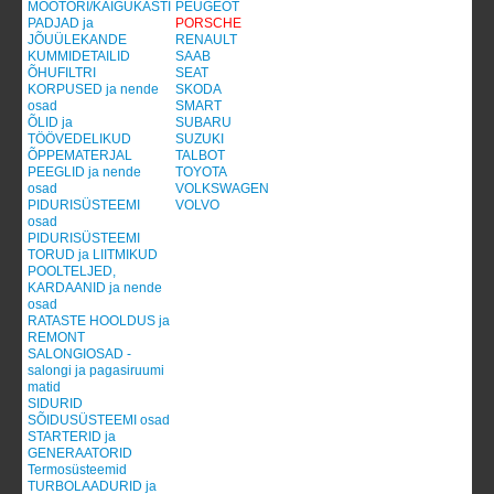
MOOTORI/KÄIGUKASTI
PEUGEOT
PADJAD ja
PORSCHE
JÕUÜLEKANDE
RENAULT
KUMMIDETAILID
SAAB
ÕHUFILTRI
SEAT
KORPUSED ja nende
SKODA
osad
SMART
ÕLID ja
SUBARU
TÖÖVEDELIKUD
SUZUKI
ÕPPEMATERJAL
TALBOT
PEEGLID ja nende
TOYOTA
osad
VOLKSWAGEN
PIDURISÜSTEEMI
VOLVO
osad
PIDURISÜSTEEMI
TORUD ja LIITMIKUD
POOLTELJED,
KARDAANID ja nende
osad
RATASTE HOOLDUS ja
REMONT
SALONGIOSAD -
salongi ja pagasiruumi
matid
SIDURID
SÕIDUSÜSTEEMI osad
STARTERID ja
GENERAATORID
Termosüsteemid
TURBOLAADURID ja