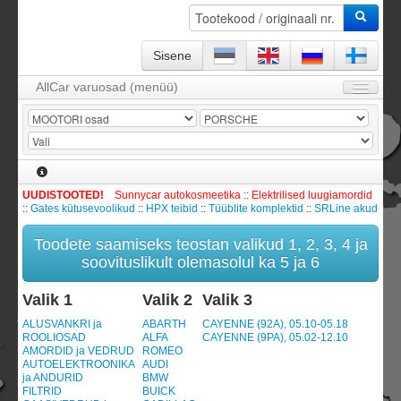
Sisene
AllCar varuosad (menüü)
Avaleht
Firmast
KKK
UUDISTOOTED!
Sunnycar autokosmeetika
::
Elektrilised luugiamordid
Kontakt
::
Gates kütusevoolikud
::
HPX teibid
::
Tüüblite komplektid
::
SRLine akud
KATALOOG / Tootevalik
Toodete saamiseks teostan valikud 1, 2, 3, 4 ja
Leping ja garantii
soovituslikult olemasolul ka 5 ja 6
Sisene
Valik 1
Valik 2
Valik 3
Tellimismoodul -
0
toodet
ALUSVANKRI ja
ABARTH
CAYENNE (92A), 05.10-05.18
ROOLIOSAD
ALFA
CAYENNE (9PA), 05.02-12.10
Registreeru
AMORDID ja VEDRUD
ROMEO
AUTOELEKTROONIKA
AUDI
ja ANDURID
BMW
FILTRID
BUICK