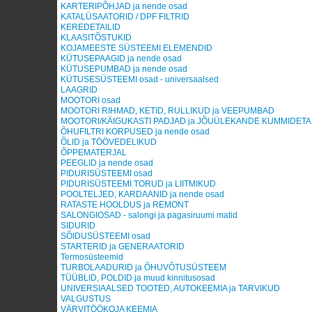
KARTERIPÕHJAD ja nende osad
KATALÜSAATORID / DPF FILTRID
KEREDETAILID
KLAASITÕSTUKID
KOJAMEESTE SÜSTEEMI ELEMENDID
KÜTUSEPAAGID ja nende osad
KÜTUSEPUMBAD ja nende osad
KÜTUSESÜSTEEMI osad - universaalsed
LAAGRID
MOOTORI osad
MOOTORI RIHMAD, KETID, RULLIKUD ja VEEPUMBAD
MOOTORI/KÄIGUKASTI PADJAD ja JÕUÜLEKANDE KUMMIDETAI
ÕHUFILTRI KORPUSED ja nende osad
ÕLID ja TÖÖVEDELIKUD
ÕPPEMATERJAL
PEEGLID ja nende osad
PIDURISÜSTEEMI osad
PIDURISÜSTEEMI TORUD ja LIITMIKUD
POOLTELJED, KARDAANID ja nende osad
RATASTE HOOLDUS ja REMONT
SALONGIOSAD - salongi ja pagasiruumi matid
SIDURID
SÕIDUSÜSTEEMI osad
STARTERID ja GENERAATORID
Termosüsteemid
TURBOLAADURID ja ÕHUVÕTUSÜSTEEM
TÜÜBLID, POLDID ja muud kinnitusosad
UNIVERSIAALSED TOOTED, AUTOKEEMIA ja TARVIKUD
VALGUSTUS
VÄRVITÖÖKOJA KEEMIA