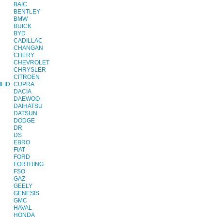
BAIC
BENTLEY
BMW
BUICK
BYD
CADILLAC
CHANGAN
CHERY
CHEVROLET
CHRYSLER
CITROËN
LID
CUPRA
DACIA
DAEWOO
DAIHATSU
DATSUN
DODGE
DR
DS
EBRO
FIAT
FORD
FORTHING
FSO
GAZ
GEELY
GENESIS
GMC
HAVAL
HONDA