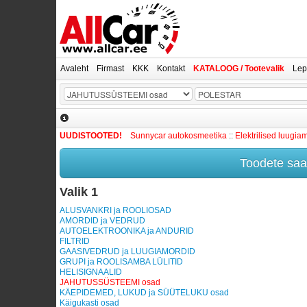
Avaleht
Firmast
KKK
Kontakt
KATALOOG / Tootevalik
Lep
UUDISTOOTED!
Sunnycar autokosmeetika
::
Elektrilised luugia
Toodete saam
Valik 1
ALUSVANKRI ja ROOLIOSAD
AMORDID ja VEDRUD
AUTOELEKTROONIKA ja ANDURID
FILTRID
GAASIVEDRUD ja LUUGIAMORDID
GRUPI ja ROOLISAMBA LÜLITID
HELISIGNAALID
JAHUTUSSÜSTEEMI osad
KÄEPIDEMED, LUKUD ja SÜÜTELUKU osad
Käigukasti osad