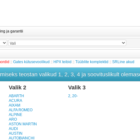
ing ja garantii
mordid
::
Gates kütusevoolikud
::
HPX teibid
::
Tüüblite komplektid
::
SRLine akud
iseks teostan valikud 1, 2, 3, 4 ja soovituslikult olemaso
Valik 2
Valik 3
ABARTH
2, 20-
ACURA
AIXAM
ALFA ROMEO
ALPINE
ARO
ASTON MARTIN
AUDI
AUSTIN
AUTOBIANCHI