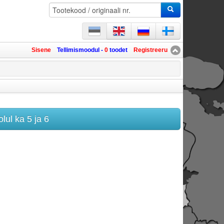
Sisene
Tellimismoodul -
0
toodet
Registreeru
lul ka 5 ja 6