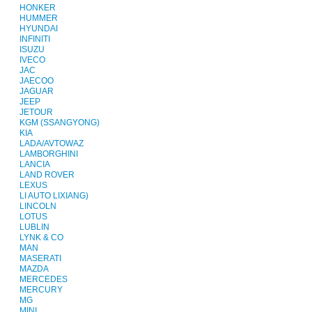
HONKER
HUMMER
HYUNDAI
INFINITI
ISUZU
IVECO
JAC
JAECOO
JAGUAR
JEEP
JETOUR
KGM (SSANGYONG)
KIA
LADA/AVTOWAZ
LAMBORGHINI
LANCIA
LAND ROVER
LEXUS
LI AUTO LIXIANG)
LINCOLN
LOTUS
LUBLIN
LYNK & CO
MAN
MASERATI
MAZDA
MERCEDES
MERCURY
MG
MINI