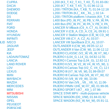
CUPRA
L200 (K3_T, K2_T, K1_T, K0_T), 01.83-06
DACIA
L200 (K7_T, K6_T, K5_T), 01.96-12.11
DAEWOO
L200 / TRITON (KA_T, KB_T), 01.04-12.18
DODGE
L200 / TRITON (KJ_, KK_, KL_), 02.14-
DS
L200 / TRITON platform / chassis (KA_T, 
FERRARI
L400 Box (PD_W, PC_W, PB_V, PA_W, PA_
FIAT
L400 Bus (PD_W, PC_W, PA_V, PB_V, PA_
FORD
LANCER IV liftback (C6_A, C7_A), 04.88-
HONDA
LANCER V (CB_A, CD_A, CE_A), 09.91-1
HYUNDAI
LANCER V Station Wagon (CB_W, CD_W),
INFINITI
LANCER VIII (CY_A, CZ_A), 03.07-
LID
IVECO
LANCER VIII Sportback (CX_A), 10.07-
JAGUAR
OUTLANDER II (CW_W), 09.05-12.12
JEEP
OUTLANDER II Van (CW_W), 11.06-12.12
KIA
PAJERO CLASSIC (V2_W, V6_W, V7_W), 
LADA/AVTOWAZ
PAJERO I (L04_G, L14_G), 04.82-12.91
LANCIA
PAJERO I Canvas Top (L04_G), 12.82-11.
LAND ROVER
PAJERO II (V3_W, V2_W, V4_W, V5_W), 1
LDV
PAJERO II Canvas Top (V2_C, V4_C), 12.
LEXUS
PAJERO III (V7_W, V6_W), 01.99-09.07
MAN
PAJERO III Canvas Top (V6_W, V7_W), 02
MAYBACH
PAJERO IV (V8_W, V9_W), 10.06-
MAZDA
PAJERO IV Van (V9_, V8_, V8_V), 11.06-
MERCEDES
PAJERO PININ I (H6_W, H7_W), 01.99-06
MINI
PAJERO SPORT I (K7_, K9_), 07.96-
MITSUBISHI
SPACE STAR MPV - multi-purpose vehicle
NISSAN
SPACE WAGON (D0_V/W), 01.84-01.92
OPEL
SPACE WAGON (N3_W, N4_W), 05.91-11
PEUGEOT
PORSCHE