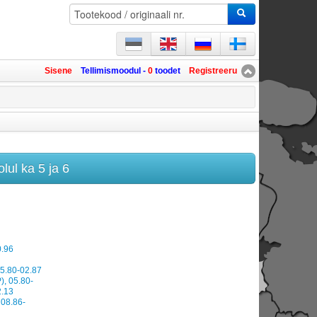
Sisene
Tellimismoodul -
0
toodet
Registreeru
lul ka 5 ja 6
0.96
05.80-02.87
), 05.80-
2.13
 08.86-