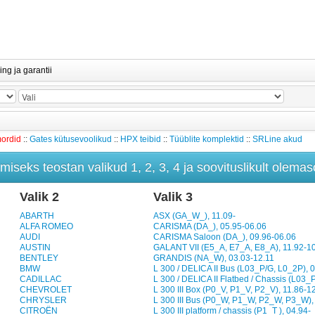
ing ja garantii
mordid
::
Gates kütusevoolikud
::
HPX teibid
::
Tüüblite komplektid
::
SRLine akud
iseks teostan valikud 1, 2, 3, 4 ja soovituslikult olemaso
Valik 2
Valik 3
ABARTH
ASX (GA_W_), 11.09-
ALFA ROMEO
CARISMA (DA_), 05.95-06.06
AUDI
CARISMA Saloon (DA_), 09.96-06.06
AUSTIN
GALANT VII (E5_A, E7_A, E8_A), 11.92-1
BENTLEY
GRANDIS (NA_W), 03.03-12.11
BMW
L 300 / DELICA II Bus (L03_P/G, L0_2P), 
CADILLAC
L 300 / DELICA II Flatbed / Chassis (L03_P
CHEVROLET
L 300 III Box (P0_V, P1_V, P2_V), 11.86-1
CHRYSLER
L 300 III Bus (P0_W, P1_W, P2_W, P3_W),
CITROËN
L 300 III platform / chassis (P1_T ), 04.94-