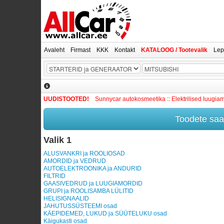
Avaleht
Firmast
KKK
Kontakt
KATALOOG / Tootevalik
Lep
UUDISTOOTED!
Sunnycar autokosmeetika
::
Elektrilised luugia
Toodete saam
Valik 1
ALUSVANKRI ja ROOLIOSAD
AMORDID ja VEDRUD
AUTOELEKTROONIKA ja ANDURID
FILTRID
GAASIVEDRUD ja LUUGIAMORDID
GRUPI ja ROOLISAMBA LÜLITID
HELISIGNAALID
JAHUTUSSÜSTEEMI osad
KÄEPIDEMED, LUKUD ja SÜÜTELUKU osad
Käigukasti osad