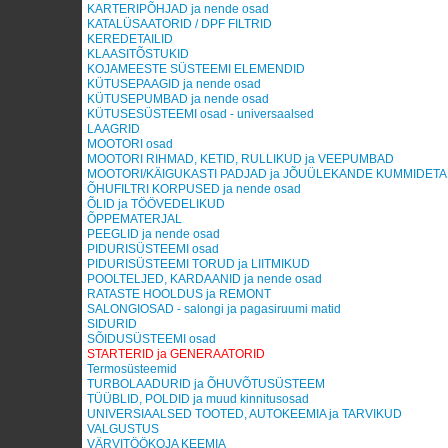
KARTERIPÕHJAD ja nende osad
KATALÜSAATORID / DPF FILTRID
KEREDETAILID
KLAASITÕSTUKID
KOJAMEESTE SÜSTEEMI ELEMENDID
KÜTUSEPAAGID ja nende osad
KÜTUSEPUMBAD ja nende osad
KÜTUSESÜSTEEMI osad - universaalsed
LAAGRID
MOOTORI osad
MOOTORI RIHMAD, KETID, RULLIKUD ja VEEPUMBAD
MOOTORI/KÄIGUKASTI PADJAD ja JÕUÜLEKANDE KUMMIDETAI
ÕHUFILTRI KORPUSED ja nende osad
ÕLID ja TÖÖVEDELIKUD
ÕPPEMATERJAL
PEEGLID ja nende osad
PIDURISÜSTEEMI osad
PIDURISÜSTEEMI TORUD ja LIITMIKUD
POOLTELJED, KARDAANID ja nende osad
RATASTE HOOLDUS ja REMONT
SALONGIOSAD - salongi ja pagasiruumi matid
SIDURID
SÕIDUSÜSTEEMI osad
STARTERID ja GENERAATORID
Termosüsteemid
TURBOLAADURID ja ÕHUVÕTUSÜSTEEM
TÜÜBLID, POLDID ja muud kinnitusosad
UNIVERSIAALSED TOOTED, AUTOKEEMIA ja TARVIKUD
VALGUSTUS
VÄRVITÖÖKOJA KEEMIA