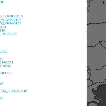
.99
KB_T), 03.06-12.15
V), 12.94-04.07
W), 06.94-04.07
05.94
2.96
 09.92-10.03
07.01-
90
2.90-05.01
90-04.00
.00-12.06
.07
 (DG_A), 06.98-12.04
.00