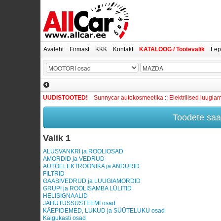
Avaleht
Firmast
KKK
Kontakt
KATALOOG / Tootevalik
Lep
UUDISTOOTED!
Sunnycar autokosmeetika
::
Elektrilised luugia
Toodete saam
Valik 1
ALUSVANKRI ja ROOLIOSAD
AMORDID ja VEDRUD
AUTOELEKTROONIKA ja ANDURID
FILTRID
GAASIVEDRUD ja LUUGIAMORDID
GRUPI ja ROOLISAMBA LÜLITID
HELISIGNAALID
JAHUTUSSÜSTEEMI osad
KÄEPIDEMED, LUKUD ja SÜÜTELUKU osad
Käigukasti osad