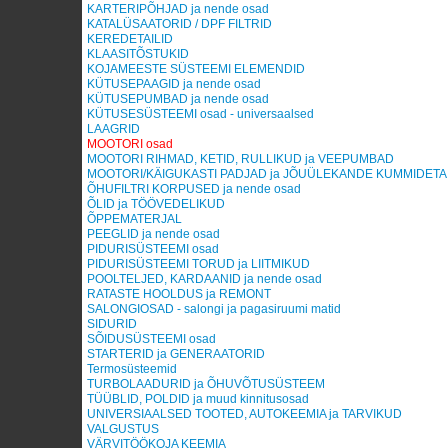
KARTERIPÕHJAD ja nende osad
KATALÜSAATORID / DPF FILTRID
KEREDETAILID
KLAASITÕSTUKID
KOJAMEESTE SÜSTEEMI ELEMENDID
KÜTUSEPAAGID ja nende osad
KÜTUSEPUMBAD ja nende osad
KÜTUSESÜSTEEMI osad - universaalsed
LAAGRID
MOOTORI osad
MOOTORI RIHMAD, KETID, RULLIKUD ja VEEPUMBAD
MOOTORI/KÄIGUKASTI PADJAD ja JÕUÜLEKANDE KUMMIDETAI
ÕHUFILTRI KORPUSED ja nende osad
ÕLID ja TÖÖVEDELIKUD
ÕPPEMATERJAL
PEEGLID ja nende osad
PIDURISÜSTEEMI osad
PIDURISÜSTEEMI TORUD ja LIITMIKUD
POOLTELJED, KARDAANID ja nende osad
RATASTE HOOLDUS ja REMONT
SALONGIOSAD - salongi ja pagasiruumi matid
SIDURID
SÕIDUSÜSTEEMI osad
STARTERID ja GENERAATORID
Termosüsteemid
TURBOLAADURID ja ÕHUVÕTUSÜSTEEM
TÜÜBLID, POLDID ja muud kinnitusosad
UNIVERSIAALSED TOOTED, AUTOKEEMIA ja TARVIKUD
VALGUSTUS
VÄRVITÖÖKOJA KEEMIA