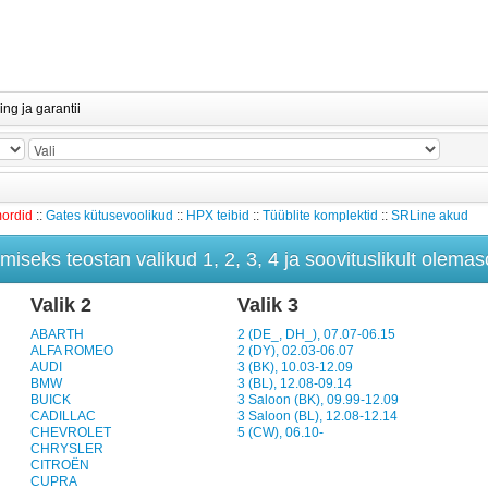
ing ja garantii
mordid
::
Gates kütusevoolikud
::
HPX teibid
::
Tüüblite komplektid
::
SRLine akud
iseks teostan valikud 1, 2, 3, 4 ja soovituslikult olemaso
Valik 2
Valik 3
ABARTH
2 (DE_, DH_), 07.07-06.15
ALFA ROMEO
2 (DY), 02.03-06.07
AUDI
3 (BK), 10.03-12.09
BMW
3 (BL), 12.08-09.14
BUICK
3 Saloon (BK), 09.99-12.09
CADILLAC
3 Saloon (BL), 12.08-12.14
CHEVROLET
5 (CW), 06.10-
CHRYSLER
CITROËN
CUPRA