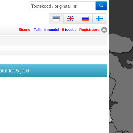
Sisene
Tellimismoodul -
0
toodet
Registreeru
lul ka 5 ja 6