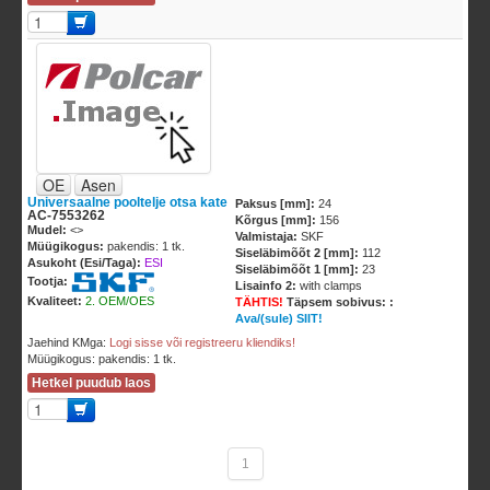
OE
Asen
Universaalne pooltelje otsa kate
Paksus [mm]:
24
AC-7553262
Kõrgus [mm]:
156
Mudel:
<
>
Valmistaja:
SKF
Müügikogus:
pakendis: 1 tk.
Siseläbimõõt 2 [mm]:
112
Asukoht (Esi/Taga):
ESI
Siseläbimõõt 1 [mm]:
23
Tootja:
Lisainfo 2:
with clamps
Kvaliteet:
2. OEM/OES
TÄHTIS!
Täpsem sobivus: :
Ava/(sule) SIIT!
Jaehind KMga:
Logi sisse või registreeru kliendiks!
Müügikogus: pakendis: 1 tk.
Hetkel puudub laos
1