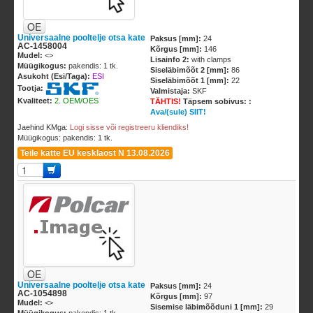
OE
Universaalne pooltelje otsa kate
Paksus [mm]:
24
AC-1458004
Kõrgus [mm]:
146
Mudel:
<
>
Lisainfo 2:
with clamps
Müügikogus:
pakendis: 1 tk.
Siseläbimõõt 2 [mm]:
86
Asukoht (Esi/Taga):
ESI
Siseläbimõõt 1 [mm]:
22
Tootja:
Valmistaja:
SKF
Kvaliteet:
2. OEM/OES
TÄHTIS!
Täpsem sobivus: :
Ava/(sule) SIIT!
Jaehind KMga:
Logi sisse või registreeru kliendiks!
Müügikogus: pakendis: 1 tk.
Teile kätte EU kesklaost N 13.08.2026
OE
Universaalne pooltelje otsa kate
Paksus [mm]:
24
AC-1054898
Kõrgus [mm]:
97
Mudel:
<
>
Sisemise läbimõõduni 1 [mm]:
29