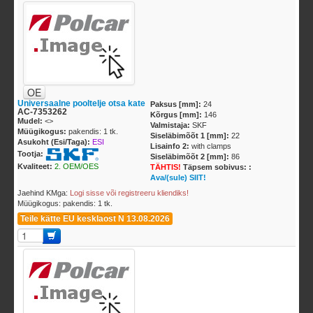
OE
Universaalne pooltelje otsa kate
Paksus [mm]:
24
AC-7353262
Kõrgus [mm]:
146
Mudel:
<
>
Valmistaja:
SKF
Müügikogus:
pakendis: 1 tk.
Siseläbimõõt 1 [mm]:
22
Asukoht (Esi/Taga):
ESI
Lisainfo 2:
with clamps
Tootja:
Siseläbimõõt 2 [mm]:
86
Kvaliteet:
2. OEM/OES
TÄHTIS!
Täpsem sobivus: :
Ava/(sule) SIIT!
Jaehind KMga:
Logi sisse või registreeru kliendiks!
Müügikogus: pakendis: 1 tk.
Teile kätte EU kesklaost N 13.08.2026