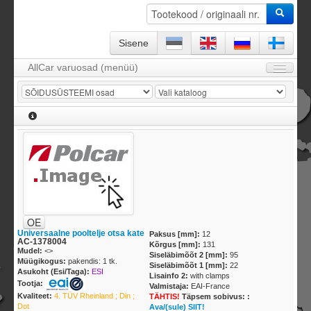
Sisene
AllCar varuosad (menüü)
Avaleht
Firmast
KKK
Kontakt
KATALOOG / Tootevalik
Leping ja garantii
OE
Sisene
Universaalne pooltelje otsa kate
Paksus [mm]:
12
AC-1378004
Kõrgus [mm]:
131
Tellimismoodul -
0
toodet
Mudel:
<
>
Siseläbimõõt 2 [mm]:
95
Müügikogus:
pakendis: 1 tk.
Siseläbimõõt 1 [mm]:
22
Registreeru
Asukoht (Esi/Taga):
ESI
Lisainfo 2:
with clamps
Tootja:
Valmistaja:
EAI-France
Kvaliteet:
4. TÜV Rheinland ; Din ;
TÄHTIS!
Täpsem sobivus: :
Dot
Ava/(sule) SIIT!