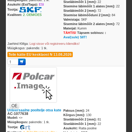
Müügikogus:
pakendis: 1 tk.
Siseläbimõõt 1 [mm]:
22
Asukoht (Esi/Taga):
ESI
Sisemine läbimõõt 1 alates [mm]:
22
Tootja:
Siseläbimõõt 2 [mm]:
72
Kvaliteet:
2. OEM/OES
Sisemise läbimõõduni 2 [mm]:
84
Valmistaja:
SKF
Sisemine läbimõõt 2 alates [mm]:
72
Materjal:
Kumm
TÄHTIS!
Täpsem sobivus: :
Ava/(sule) SIIT!
Jaehind KMga:
Logi sisse või registreeru kliendiks!
Müügikogus: pakendis: 1 tk.
Teile kätte EU kesklaost N 13.08.2026
OE
Universaalne pooltelje otsa kate
Paksus [mm]:
24
AC-1077638
Kõrgus [mm]:
130
Mudel:
<
>
Siseläbimõõt 2 [mm]:
81
Müügikogus:
pakendis: 1 tk.
Siseläbimõõt 1 [mm]:
22
Tootja:
Asukoht:
Ratta poolne