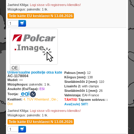
Jaehind KMga:
Logi sisse või registreeru kliendiks!
Müügikogus: pakendis: 1 tk.
Teile kätte EU kesklaost N 13.08.2026
OE
Universaalne pooltelje otsa kate
Paksus [mm]:
12
AC-1178004
Kõrgus [mm]:
138
Mudel:
<
>
Siseläbimõõt 2 [mm]:
110
Müügikogus:
pakendis: 1 tk.
Lisainfo 2:
with clamps
Asukoht (Esi/Taga):
ESI
Siseläbimõõt 1 [mm]:
26
Tootja:
Valmistaja:
EAI-France
Kvaliteet:
4. TÜV Rheinland ; Din ;
TÄHTIS!
Täpsem sobivus: :
Dot
Ava/(sule) SIIT!
Jaehind KMga:
Logi sisse või registreeru kliendiks!
Müügikogus: pakendis: 1 tk.
Teile kätte EU kesklaost N 13.08.2026