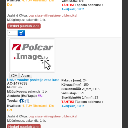
Kvaliteet:
4. TÜV Rheinland ; Din ;
Valmistaja:
ERT
Dot
TÄHTIS!
Täpsem sobivus: :
Ava/(sule) SIIT!
Jaehind KMga:
Logi sisse või registreeru kliendiks!
Müügikogus: pakendis: 1 tk.
Hetkel puudub laos
OE
Asen
Universaalne pooltelje otsa kate
Paksus [mm]:
24
AC-1477638
Kõrgus [mm]:
150
Mudel:
<
>
Siseläbimõõt 2 [mm]:
115
Müügikogus:
pakendis: 1 tk.
Valmistaja:
ERT
Asukoht (Esi/Taga):
ESI
Siseläbimõõt 1 [mm]:
23
Tootja:
TÄHTIS!
Täpsem sobivus: :
Kvaliteet:
4. TÜV Rheinland ; Din ;
Ava/(sule) SIIT!
Dot
Jaehind KMga:
Logi sisse või registreeru kliendiks!
Müügikogus: pakendis: 1 tk.
Hetkel puudub laos